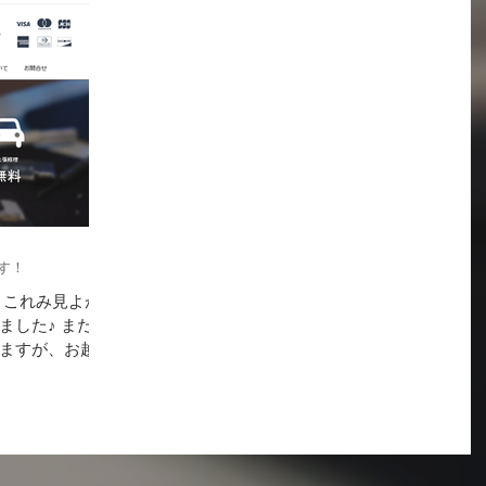
す！
、これみ見よが
ました♪ まだま
ますが、お越し
確認しながら改
EOですか？知
てます！...