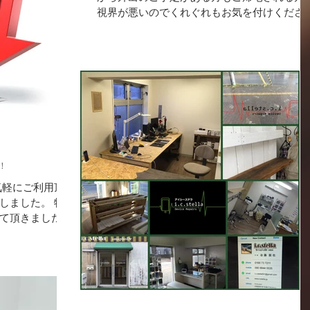
視界が悪いのでくれぐれもお気を付けくださ
い。 年末年始の営業日を下記の通りご案内申
し上げます。 今年は年末年始通して10時～22
時まで営業いたしております！...
！
気軽にご利用頂
しました。 特
て頂きました。
ice 今後とも宜しくお願
--...