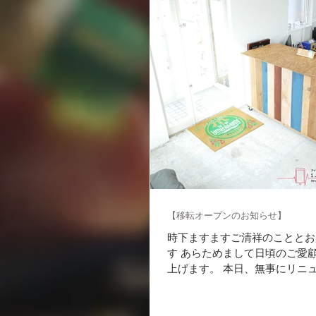
【移転オープンのお知らせ】
時下ますますご清祥のこととお
す あらためまして日頃のご愛
上げます。 本日、無事にリニ
ンさせて頂きました。 これま
お運び頂いた皆様、誠にありが
た。 移転オープンを記念と致