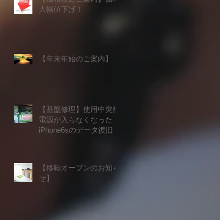
大幅値下げ！
【年末年始のご案内】
【基盤修理】使用中突然
電源が入らなくなった
iPhone6sのデータ復旧
【移転オープンのお知ら
せ】