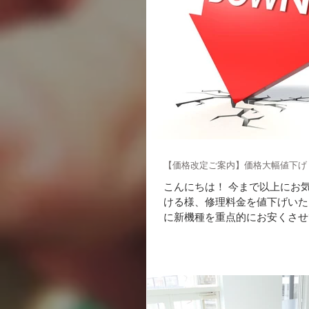
【価格改定ご案内】価格大幅値下げ
こんにちは！ 今まで以上にお
ける様、修理料金を値下げいた
に新機種を重点的にお安くさせ
https://www.icstella.jp/pr
い致します。 -------------------------