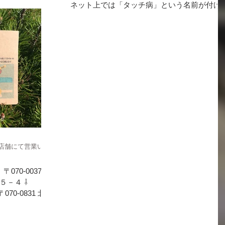
ネット上では「タッチ病」という名前が付け
れております。 液晶を交換しても直らず、基
盤の修理が必要になります。 メーカーに出す
より安い金額で修理可能ですのでお困りの方
是非ご一報ください。...
新店舗にて営業いた
070-0037 北
４ ​⇩​
70-0831 北海
－６５ セイコ