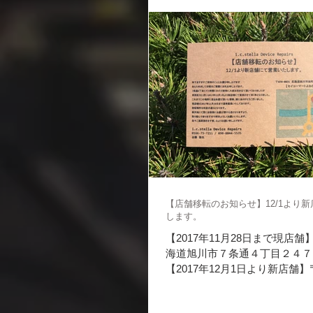
で保護ガラスやケース、...
【店舗移転のお知らせ】12/1より
します。
【2017年11月28日まで現店舗】 〒
海道旭川市７条通４丁目２４７５－
【2017年12月1日より新店舗】〒0
道旭川市旭町１条２丁目４３９
ーマートよねき店様となり...