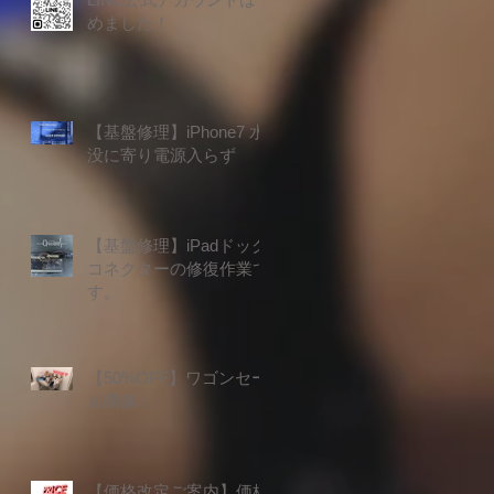
めました！
ル
新
【基盤修理】iPhone7 水
っ
没に寄り電源入らず
【基盤修理】iPadドック
コネクターの修復作業で
す。
【50%OFF】ワゴンセー
ル開催！
れ
も
【価格改定ご案内】価格