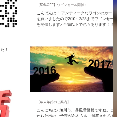
【50%OFF】ワゴンセール開催！
こんばんは！ アンティークなワゴンのカート
を買いましたので2/10～2/28までワゴンセー
を開催します♪ 半額以下で色々あります！ 最
のiPhone Xの全面カバーケースもありますよ♪
セールどころかTPU極薄ケースなんて無料だ
たりします♪ 商品の一例...
した！
【年末年始のご案内】
こんにちは♪ 旭川市、暴風雪警報ですね。こ
から外出のご予定がある方もご帰宅される方