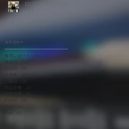
【旧店舗営業終了のお知
らせ】
の
​カテゴリー
に
修理レポート
（9）
9件の記事
機種別
（10）
10件の記事
症状別
（0）
0件の記事
出来事
（2）
2件の記事
ご案内
（9）
9件の記事
部品交換
（3）
3件の記事
基盤修理
（6）
6件の記事
iPhone
（8）
8件の記事
iPad
（2）
2件の記事
iPod
（0）
0件の記事