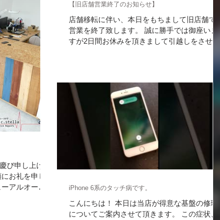
【旧店舗営業終了のお知らせ】
店舗移転に伴い、本日をもちまして旧店舗で
営業を終了致します。 誠に勝手では御座いま
すが2日間お休みを頂きまして引越しをさせて
頂きます。 ご迷惑をお掛け致しますが何卒宜
しくお願い致します。 改めまして、これまで
当店に足をお運びくださいました皆様、本当
有難う御座いました...
慶び申し上げま
顧にお礼を申し
ューアルオープ
iPhone 6系のタッチ病です。
で旧店舗に足を
こんにちは！ 本日は当店が得意な基盤の修理
とうございまし
についてご案内させて頂きます。 この症状、
しまして、抽選