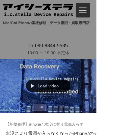
Mac iPad iPhoneの基板修理・データ復旧・買取専門店
℡ 090-8844-5535
10:00 ～ 19:00 不定休
Load video
【基盤修理】iPhone7 水没に寄り電源入らず
水没により電源が入らなくなったiPhone7のデ