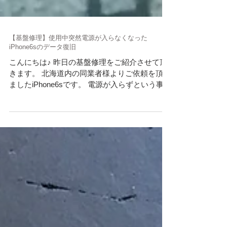
【基盤修理】使用中突然電源が入らなくなった
iPhone6sのデータ復旧
こんにちは♪ 昨日の基盤修理をご紹介させて頂
きます。 北海道内の同業者様よりご依頼を頂き
ましたiPhone6sです。 電源が入らずという事で
お預り致しました。 iTunesに接続するとリカバ
リーモードでした。 この場合は電源は入ってお
り、起動不良という判断になります。...